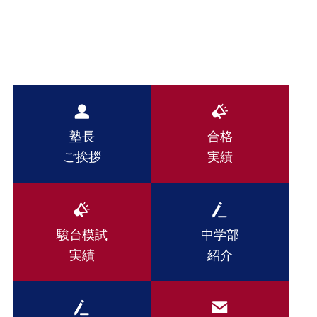
塾長
合格
ご挨拶
実績
駿台模試
中学部
実績
紹介